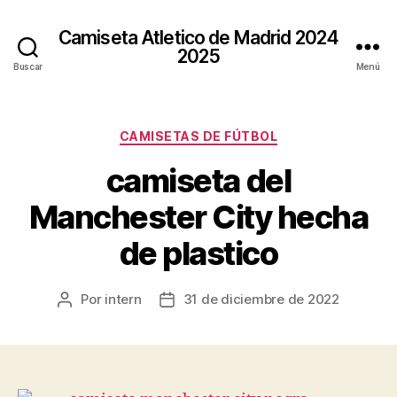
Camiseta Atletico de Madrid 2024
2025
Buscar
Menú
Categorías
CAMISETAS DE FÚTBOL
camiseta del
Manchester City hecha
de plastico
Por
intern
31 de diciembre de 2022
Autor
Fecha
de
de
la
la
entrada
entrada