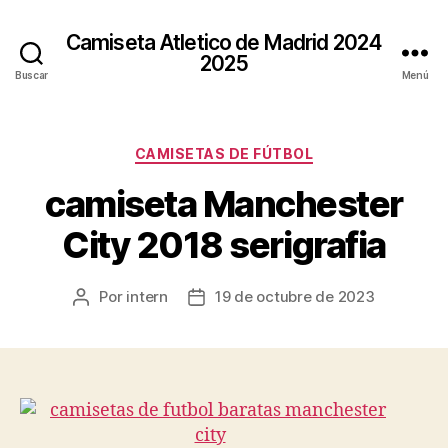
Camiseta Atletico de Madrid 2024
2025
Buscar
Menú
Categorías
CAMISETAS DE FÚTBOL
camiseta Manchester
City 2018 serigrafia
Por
intern
19 de octubre de 2023
Autor
Fecha
de
de
la
la
entrada
entrada