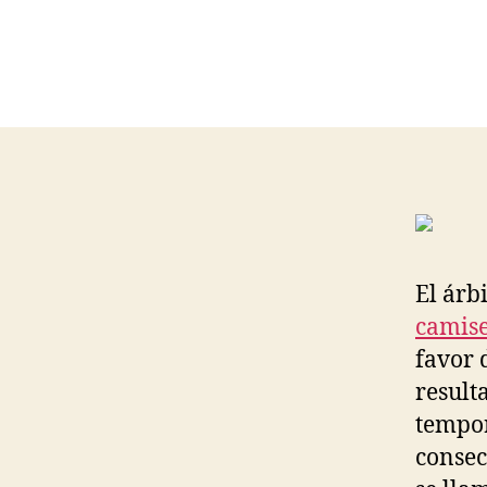
El árb
camise
favor 
result
tempor
consec