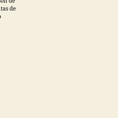
son de
tas de
o