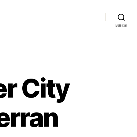
Buscar
r City
ferran