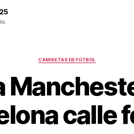
025
io.
Categorías
CAMISETAS DE FÚTBOL
a Mancheste
lona calle 