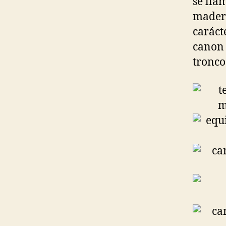
se lla
madera
caráct
canon 
tronco