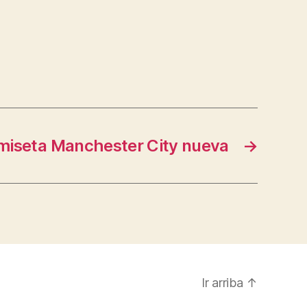
amiseta Manchester City nueva
→
Ir arriba
↑