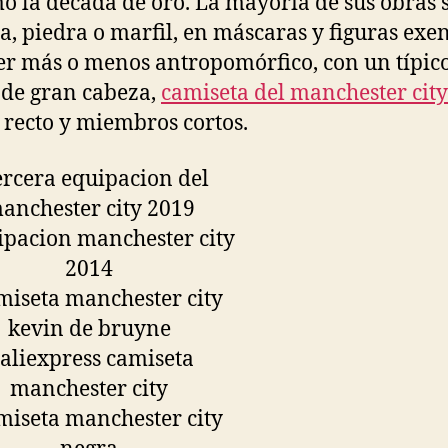
mó la década de oro. La mayoría de sus obras 
, piedra o marfil, en máscaras y figuras exen
er más o menos antropomórfico, con un típic
de gran cabeza,
camiseta del manchester city
 recto y miembros cortos.