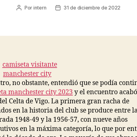
Por
intern
31 de diciembre de 2022
Autor
Fecha
de
de
la
la
entrada
entrada
itro, no obstante, entendió que se podía conti
ta manchester city 2023
y el encuentro acabó
del Celta de Vigo. La primera gran racha de
ados en la historia del club se produce entre l
ada 1948-49 y la 1956-57, con nueve años
utivos en la máxima categoría, lo que por en