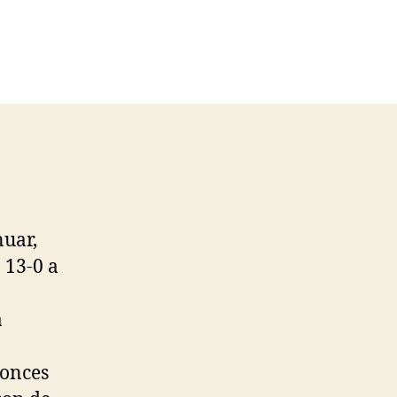
nuar,
 13-0 a
a
tonces